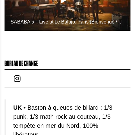
SABABA 5 – Live at Le Balajo, Paris (Bienvenue / Ma Hol)
BUREAU DE CHANGE
UK •
Baston à queues de billard : 1/3
punk, 1/3 math rock au couteau, 1/3
tempête en mer du Nord, 100%
libérateur.