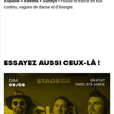
Aspasie + Adelma + Sunllys •
House et trance en flux
continu, vagues de danse et d’énergie.
ESSAYEZ AUSSI CEUX-LÀ !
DIM.
GRATUIT
09
/08
PARC STE MARIE