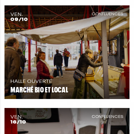
VEN.
CONFLUENCES
09
/10
HALLE OUVERTE
MARCHÉ BIO ET LOCAL
VEN.
CONFLUENCES
16
/10