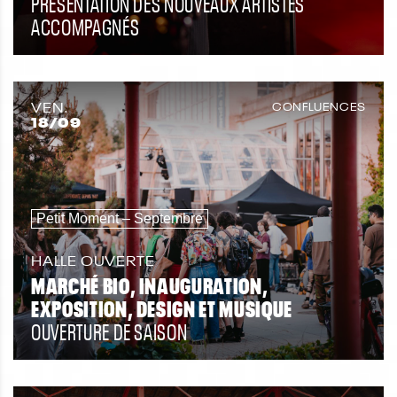
PRÉSENTATION DES NOUVEAUX ARTISTES
ACCOMPAGNÉS
VEN.
CONFLUENCES
18
/09
Petit Moment – Septembre
HALLE OUVERTE
MARCHÉ BIO, INAUGURATION,
EXPOSITION, DESIGN ET MUSIQUE
OUVERTURE DE SAISON