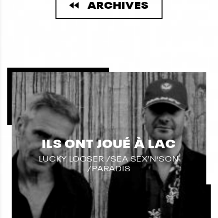
ARCHIVES
ILS ONT JOUÉ À LAC
LUCKY LOOSER /SEA SEX’N’SON
/PARADIS