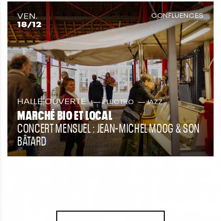
VEN.
CONFLUENCES
18
/12
HALLE OUVERTE
ELECTRO
JAZZ
MARCHÉ BIO ET LOCAL
CONCERT MENSUEL : JEAN-MICHEL MOOG & SON
BÂTARD