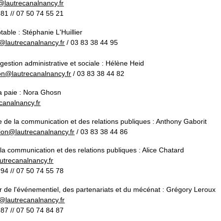
i@lautrecanalnancy.fr
81 // 07 50 74 55 21
able : Stéphanie L'Huillier
e@lautrecanalnancy.fr
/ 03 83 38 44 95
estion administrative et sociale : Hélène Heid
ion@lautrecanalnancy.fr
/ 03 83 38 44 82
la paie : Nora Ghosn
canalnancy.fr
 de la communication et des relations publiques : Anthony Gaborit
on@lautrecanalnancy.fr
/ 03 83 38 44 86
a communication et des relations publiques : Alice Chatard
trecanalnancy.fr
94 // 07 50 74 55 78
 de l'événementiel, des partenariats et du mécénat : Grégory Leroux
s@lautrecanalnancy.fr
87 // 07 50 74 84 87