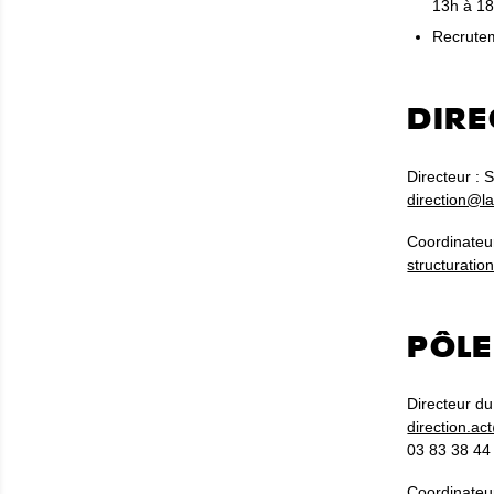
13h à 18
Recrutem
DIRE
Directeur : 
direction@la
Coordinateu
structuratio
PÔLE
Directeur du 
direction.ac
03 83 38 44 
Coordinateu