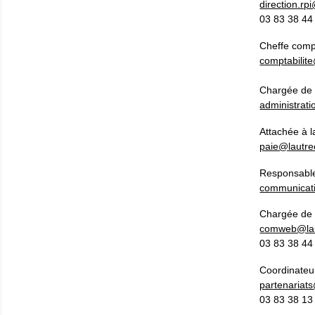
direction.rp
03 83 38 44 
Cheffe compt
comptabilit
Chargée de g
administrat
Attachée à 
paie@lautre
Responsable
communicati
Chargée de l
comweb@lau
03 83 38 44 
Coordinateur
partenariat
03 83 38 13 