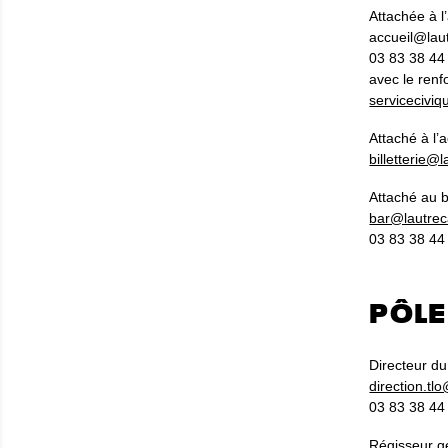
Attachée à l
accueil@lau
03 83 38 44 
avec le renf
servicecivi
Attaché à l’a
billetterie@
Attaché au b
bar@lautrec
03 83 38 44 
PÔLE
Directeur du
direction.tl
03 83 38 44 
Régisseur gé