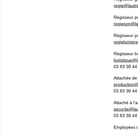
regie@lautr
Régisseur pr
regieson@la
Régisseur pr
regielumier
Régisseur bâ
logistique@l
03 83 38 44 
Attachée de 
production@
03 83 38 44 
Attaché à l'a
securite@la
03 83 38 44 
Employées d