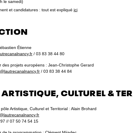
h le samedi)
ent et candidatures : tout est expliqué
ici
CTION
Sébastien Étienne
utrecanalnancy.fr
/ 03 83 38 44 80
r des projets européens : Jean-Christophe Gerard
n@lautrecanalnancy.fr
/ 03 83 38 44 84
 ARTISTIQUE, CULTUREL & TER
pôle Artistique, Culturel et Territorial : Alain Brohard
t@lautrecanalnancy.fr
97 // 07 50 74 54 15
r de la programmation : Clément Mijadec