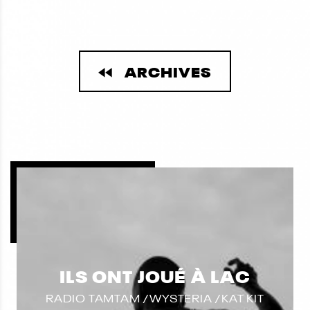
ARCHIVES
ILS ONT JOUÉ À LAC
RADIO TAMTAM /WYSTERIA /KAT KIT