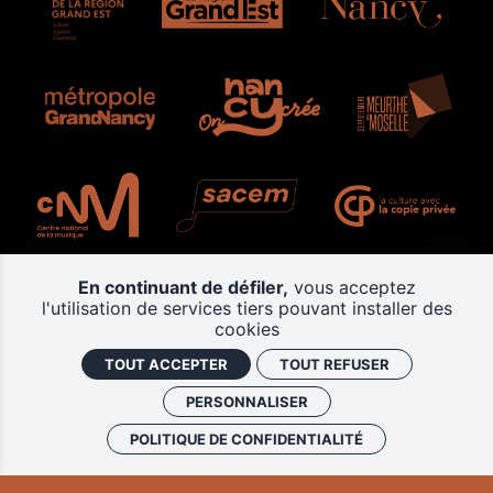
En continuant de défiler,
vous acceptez
Plan du site
Mentions légales
l'utilisation de services tiers pouvant installer des
Politique de confidentialité
Gestion des cookies
cookies
CGV
Retrouver vos commandes
TOUT ACCEPTER
TOUT REFUSER
J'ai un code promo
PERSONNALISER
POLITIQUE DE CONFIDENTIALITÉ