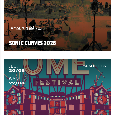
Amours d'été 2026
SONIC CURVES 2026
JEU.
PASSERELLES
20
/08
SAM.
22
/08