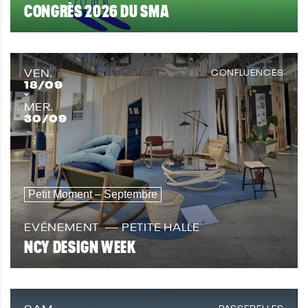
CONGRÈS 2026 DU SMA
VEN.
CONFLUENCES
18
/09
MER.
30
/09
Petit Moment – Septembre
EVÉNEMENT
PETITE HALLE
NCY DESIGN WEEK
PASSERELLES