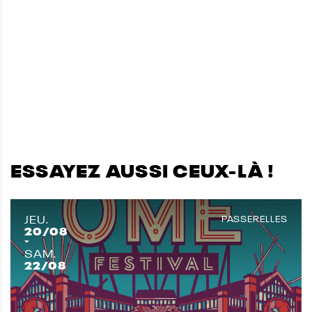
ESSAYEZ AUSSI CEUX-LÀ !
JEU.
PASSERELLES
20
/08
SAM.
22
/08