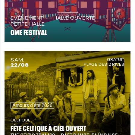
EVÉNEMENT
HALLE OUVERTE
PETITE HALLE
OME FESTIVAL
SAM.
GRATUIT
22
/08
PLAGE DES 2 RIVES
Amours d'été 2026
CELTIQUE
FÊTE CELTIQUE À CIEL OUVERT