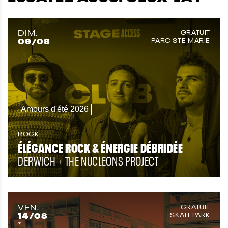
DIM.
GRATUIT
09
/08
PARC STE MARIE
Amours d'été 2026
ROCK
ÉLÉGANCE ROCK & ÉNERGIE DÉBRIDÉE
DERWICH + THE NUCLEONS PROJECT
VEN.
GRATUIT
14
/08
SKATEPARK