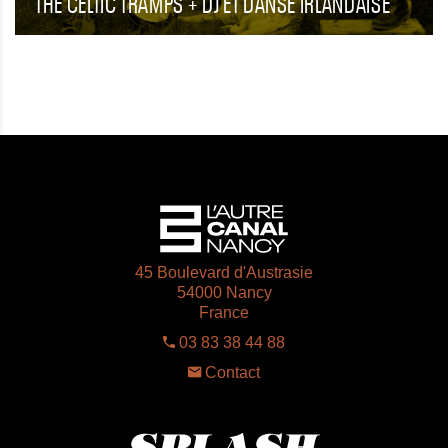
THE CELTIC TRAMPS + DJ ET DANSE IRLANDAISE
45 Boulevard d'Austrasie
54000 Nancy
France
03 83 38 44 88
Contact