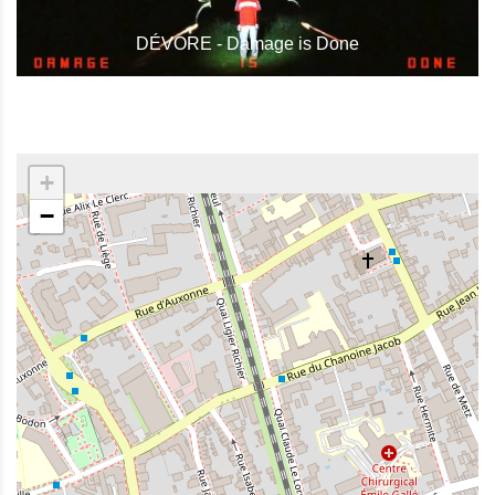
DÉVORE - Damage is Done
+
−