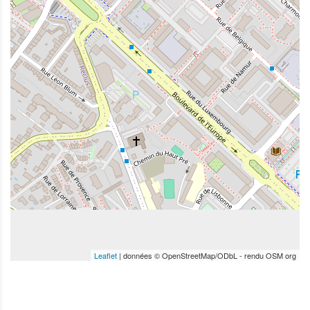
Leaflet
| données © OpenStreetMap/ODbL - rendu OSM org