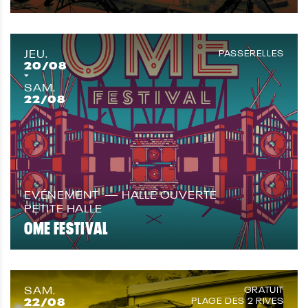
JEU.
PASSERELLES
20
/08
SAM.
22
/08
EVÉNEMENT
HALLE OUVERTE
PETITE HALLE
OME FESTIVAL
SAM.
GRATUIT
22
/08
PLAGE DES 2 RIVES