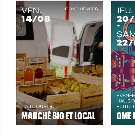
VEN.
JEU.
CONFLUENCES
14
/08
20
SAM
22
/
EVÉNE
HALLE 
HALLE OUVERTE
PETITE 
MARCHÉ BIO ET LOCAL
OME 