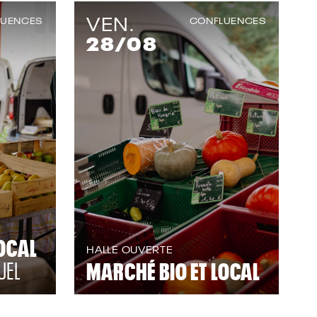
VEN.
LUENCES
CONFLUENCES
28
/08
OCAL
HALLE OUVERTE
UEL
MARCHÉ BIO ET LOCAL