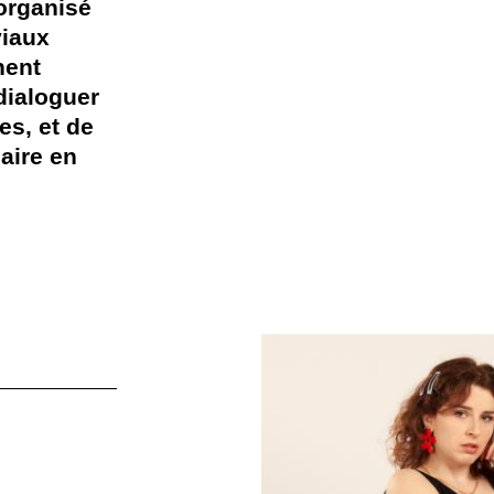
organisé
viaux
nent
dialoguer
es, et de
aire en