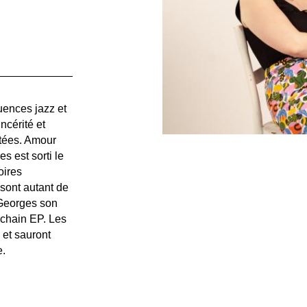
uences jazz et
ncérité et
atées. Amour
s est sorti le
oires
sont autant de
Georges son
ochain EP. Les
 et sauront
e.