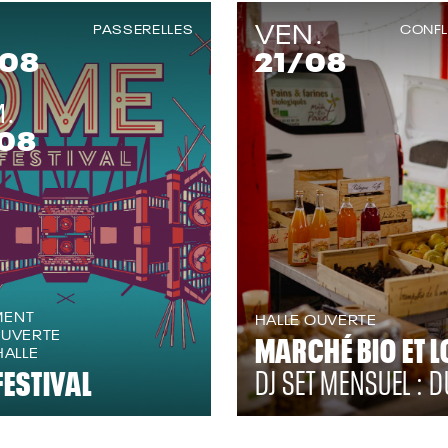
VEN.
PASSERELLES
CONF
/08
21
/08
.
08
MENT
HALLE OUVERTE
OUVERTE
MARCHÉ BIO ET L
HALLE
FESTIVAL
DJ SET MENSUEL : D