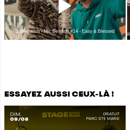
Jahneration - Mic Session #14 - Easy & Blessed
ESSAYEZ AUSSI CEUX-LÀ !
DIM.
GRATUIT
09
/08
PARC STE MARIE