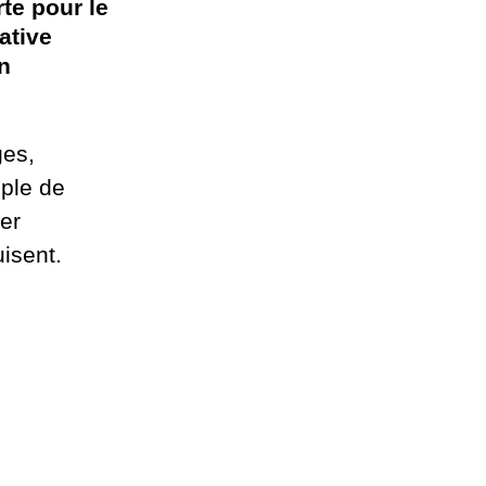
rte pour le
ative
n
ges,
ple de
er
isent.