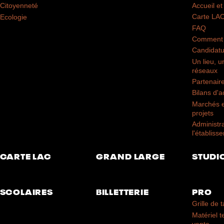
Accueil et 
Citoyenneté
Carte LA
Ecologie
FAQ
Comment 
Candidatu
Un lieu, u
réseaux
Partenair
Bilans d'ac
Marchés e
projets
Administr
l'établiss
CARTE LAC
GRAND LARGE
STUDI
SCOLAIRES
BILLETTERIE
PRO
Grille de t
Matériel 
vente