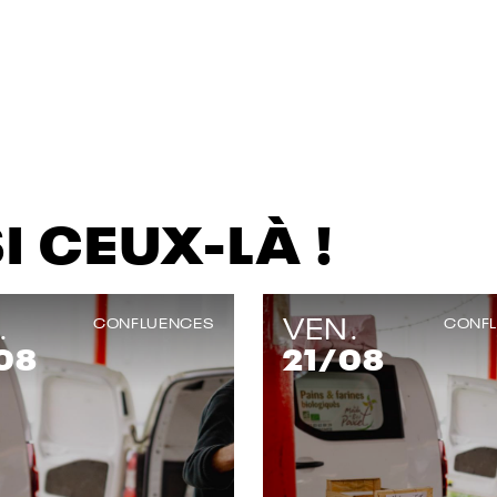
 CEUX-LÀ !
.
VEN.
CONFLUENCES
CONF
08
21
/08