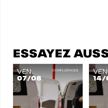
ESSAYEZ AUSSI
VEN.
VEN
CONFLUENCES
07
/08
14
/