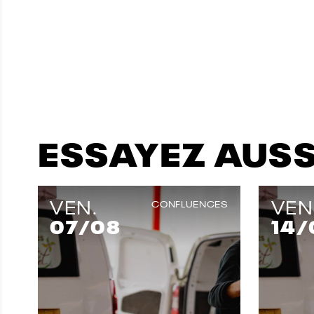
ESSAYEZ AUSSI
VEN.
VEN
CONFLUENCES
07
/08
14
/