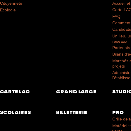
Accueil et 
Citoyenneté
Carte LA
Ecologie
FAQ
Comment 
Candidatu
Un lieu, u
réseaux
Partenair
Bilans d'ac
Marchés e
projets
Administr
l'établiss
CARTE LAC
GRAND LARGE
STUDI
SCOLAIRES
BILLETTERIE
PRO
Grille de t
Matériel 
vente