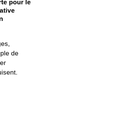
rte pour le
ative
n
ges,
ple de
er
isent.