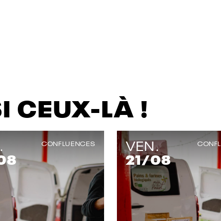
 CEUX-LÀ !
.
VEN.
CONFLUENCES
CONF
08
21
/08