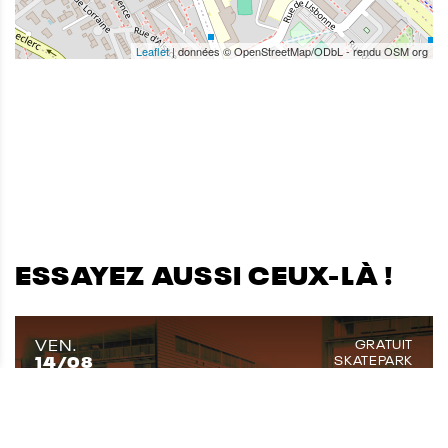
Leaflet
| données © OpenStreetMap/ODbL - rendu OSM org
ESSAYEZ AUSSI CEUX-LÀ !
VEN.
GRATUIT
14
/08
SKATEPARK
SAM.
15
/08