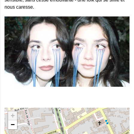
nous caresse.
+
−