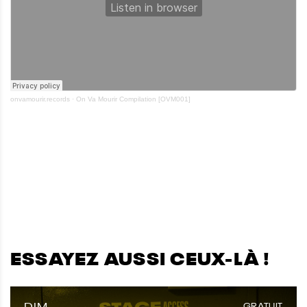
onvamourir.records
·
On Va Mourir Compilation [OVM001]
ESSAYEZ AUSSI CEUX-LÀ !
DIM.
GRATUIT