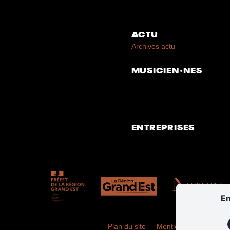
ACTU
Archives actu
MUSICIEN·NES
ENTREPRISES
En
Plan du site
Mentions légales
Po