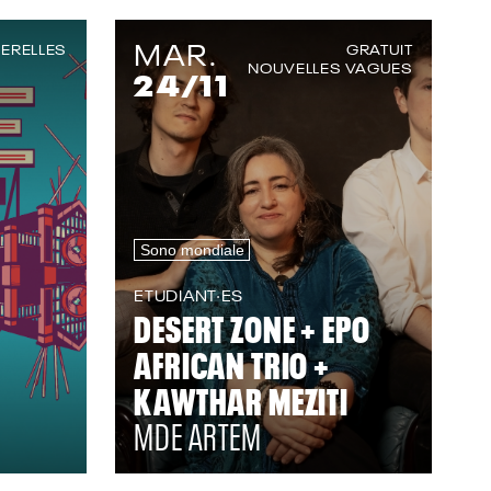
MAR.
ERELLES
GRATUIT
NOUVELLES VAGUES
24
/11
Sono mondiale
ETUDIANT·ES
DESERT ZONE + EPO
AFRICAN TRIO +
KAWTHAR MEZITI
MDE ARTEM