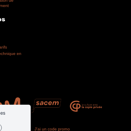
ation de
ement
OS
arifs
technique en
ces
vos commandes
J'ai un code promo