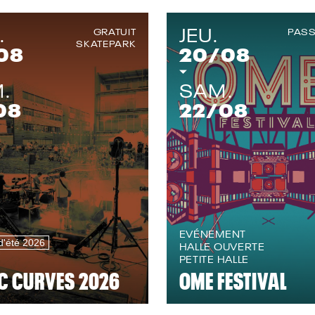
.
JEU.
GRATUIT
PASS
SKATEPARK
08
20
/08
.
SAM.
08
22
/08
EVÉNEMENT
d'été 2026
HALLE OUVERTE
PETITE HALLE
C CURVES 2026
OME FESTIVAL