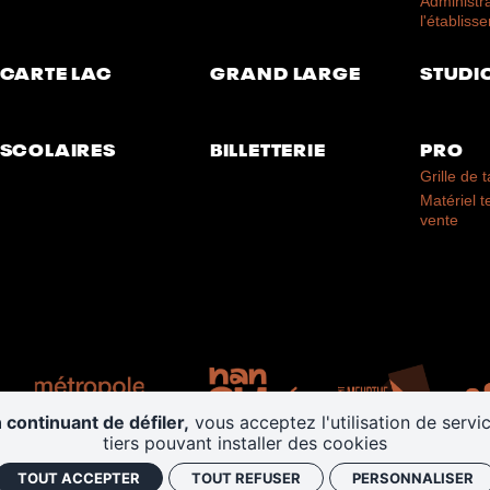
Administr
l'établiss
CARTE LAC
GRAND LARGE
STUDI
SCOLAIRES
BILLETTERIE
PRO
Grille de t
Matériel 
vente
 continuant de défiler,
vous acceptez l'utilisation de servi
tiers pouvant installer des cookies
TOUT ACCEPTER
TOUT REFUSER
PERSONNALISER
litique de confidentialité
Gestion des cookies
CGV
Retrouver 