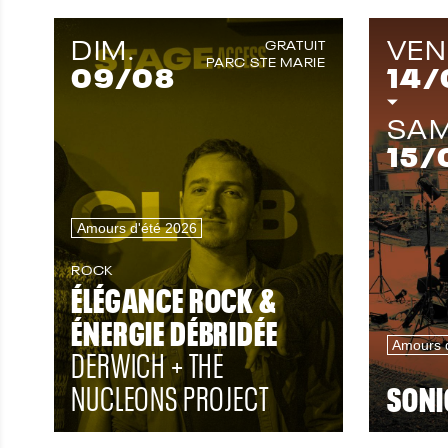
DIM.
VEN
GRATUIT
PARC STE MARIE
09
/08
14
/
SAM
15
/
Amours d'été 2026
ROCK
ÉLÉGANCE ROCK &
ÉNERGIE DÉBRIDÉE
Amours 
DERWICH + THE
NUCLEONS PROJECT
SONI