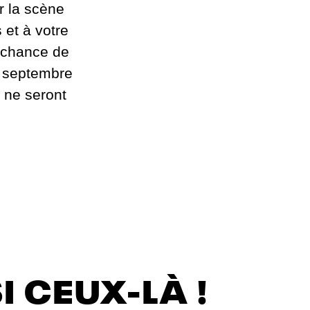
r la scène
 et à votre
a chance de
n septembre
a ne seront
 CEUX-LÀ !