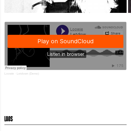
Loowie
·
Letdown (Demo)
LAOS